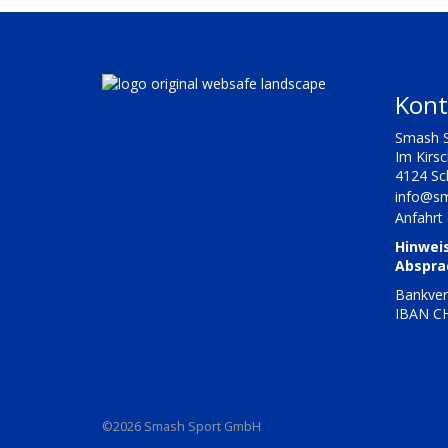
Kont
Smash 
Im Kirs
4124 S
info@sm
Anfahrt
Hinwei
Abspra
Bankver
IBAN CH
©2026 Smash Sport GmbH