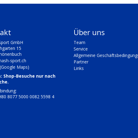
akt
Über uns
Sport GmbH
Team
chgarten 15
Service
chönenbuch
Allgemeine Geschäftsbedingung
ash-sport.ch
Partner
 (Google Maps)
Links
s: Shop-Besuche nur nach
che.
bindung:
80 8077 5000 0082 5598 4