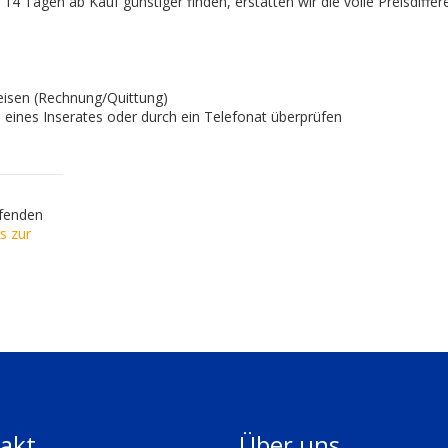
14 Tagen ab Kauf günstiger finden, erstatten wir die volle Preisdiffer
eisen (Rechnung/Quittung)
eines Inserates oder durch ein Telefonat überprüfen
ufenden
s zur
akt
Über uns